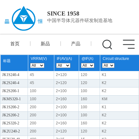
SINCE 1958
中国半导体元器件研发制造基地
首页
新品
产品
VRRM(V)
IF(AV)(A)
@IF(A)
Circuit structure
标题
JK1S240-4
45
2×120
120
K1
JK2S240-4
45
2×120
120
K2
JK2S200-1
100
2×100
100
K2
JKMS320-1
100
2×160
160
KM
JK1S200-2
200
2×100
100
K1
JK2S200-2
200
2×100
100
K2
JK2S320-2
200
2×160
160
K2
JK2U240-2
200
2×120
120
K2