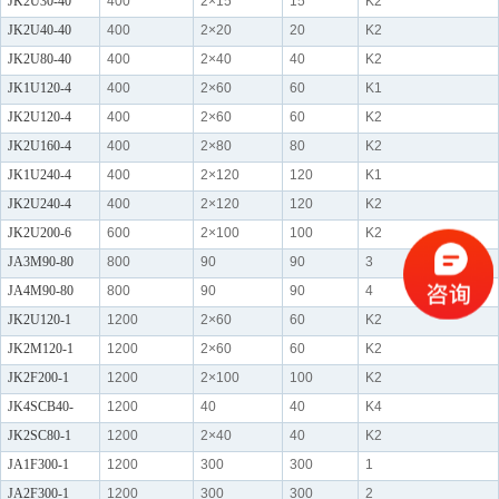
JK2U30-40
400
2×15
15
K2
JK2U40-40
400
2×20
20
K2
JK2U80-40
400
2×40
40
K2
JK1U120-4
400
2×60
60
K1
JK2U120-4
400
2×60
60
K2
JK2U160-4
400
2×80
80
K2
JK1U240-4
400
2×120
120
K1
JK2U240-4
400
2×120
120
K2
JK2U200-6
600
2×100
100
K2
JA3M90-80
800
90
90
3
JA4M90-80
800
90
90
4
JK2U120-1
1200
2×60
60
K2
JK2M120-1
1200
2×60
60
K2
JK2F200-1
1200
2×100
100
K2
JK4SCB40-
1200
40
40
K4
JK2SC80-1
1200
2×40
40
K2
JA1F300-1
1200
300
300
1
JA2F300-1
1200
300
300
2