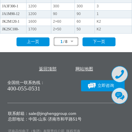
JA3F300-1
1200
300
300
3
JA1M90-12
1200
90
90
1
JK2M120-1
1600
2×60
60
K2
JK2SC100-
1700
2×50
50
K2
1
/
8
上一页
下一页
返回顶部
网站地图
全国统一联系热线：
立即咨询
400-055-0531
联系邮箱：sale@jinghenggroup.com
总部地址：中国-山东·济南市和平路51号
济南晶恒电子（集团）有限责任公司 版权所有