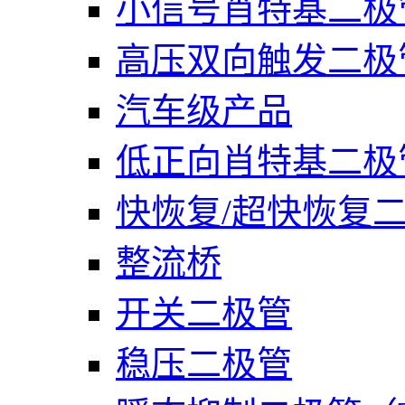
小信号肖特基二极
高压双向触发二极
汽车级产品
低正向肖特基二极
快恢复/超快恢复
整流桥
开关二极管
稳压二极管