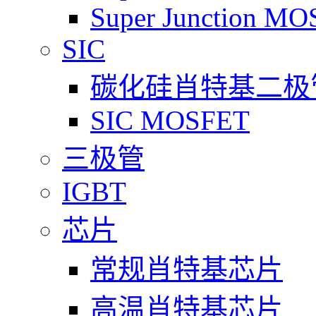
Super Junction M
SIC
碳化硅肖特基二极
SIC MOSFET
三极管
IGBT
芯片
常规肖特基芯片
高温肖特基芯片