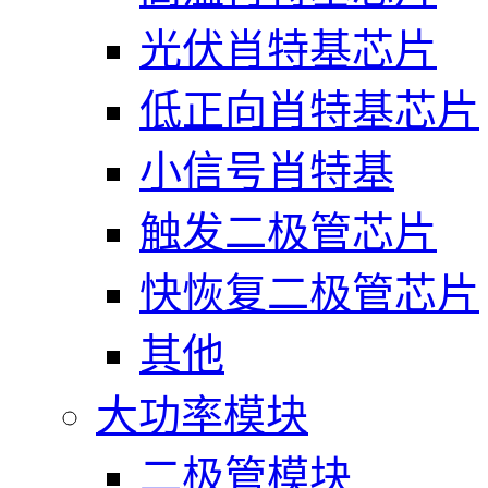
光伏肖特基芯片
低正向肖特基芯片
小信号肖特基
触发二极管芯片
快恢复二极管芯片
其他
大功率模块
二极管模块